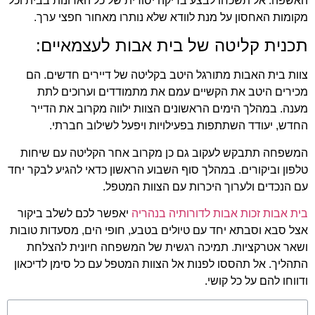
אשפה. אל תשכחו לבצע בדיקה יסודית של כל הארונות בבית וכל
קומות האחסון על מנת לוודא שלא נותרו מאחור חפצי ערך.
כנית קליטה של בית אבות לעצמאיים:
וות בית האבות מתורגל היטב בקליטה של דיירים חדשים. הם
כירים היטב את הקשיים עמם את מתמודדים וערוכים לתת
ענה. במהלך הימים הראשונים הצוות ילווה מקרוב את הדייר
חדש, יעודד השתתפות בפעילויות ויפעל לשילוב חברתי.
משפחה תתבקש לעקוב גם כן מקרוב אחר הקליטה עם שיחות
לפון וביקורים. במהלך סוף השבוע הראשון כדאי להגיע לבקר יחד
ם הנכדים ולערוך היכרות עם הצוות המטפל.
ית אבות זכות אבות לדורותיה בנהריה
יאפשר לכם לשלב ביקור
צל סבא וסבתא יחד עם טיולים בטבע, חופי הים, מסעדות טובות
שאר אטרקציות. תמיכה רגשית של המשפחה חיונית להצלחת
תהליך. אל תהססו לפנות אל הצוות המטפל עם כל סימן לדיכאון
דווחו להם על כל קושי.