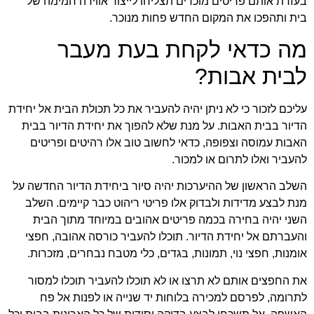
עזרת אותם פריטים מוכרים תצליחו לייצור אווירה חמימה של
ית ותהפכו את המקום החדש פחות מנוכר.
ה כדאי לקחת בעת מעבר
בית אבות?
ליכם לזכור כי לא ניתן יהיה להעביר את כל תכולת הבית אל יחידת
דיור בבית האבות. על מנת שלא להפוך את יחידת הדיור בבית
אבות עמוסה וצפופה, כדאי לחשוב טוב אלו רהיטים ופריטים
העביר ואלו לתרום או למכור.
שלב הראשון של ההיערכות יהיה סיור ביחידת הדיור החדשה על
נת לבצע מדידות ולבדוק אלו פריטי ריהוט כבר קיימים. השלב
שני יהיה בחירה בכמה פריטים אהובים במיוחד מתוך הבית
העברתם אל יחידת הדיור. תוכלו להעביר כורסה אהובה, חפצי
ומנות, חפצי נוי, תמונות, בגדים, כלי מטבח נבחרים, מזכרות.
ת החפצים אותם לא תרצו או לא תוכלו להעביר תוכלו למסור
תרומה, לפרסם למכירה בלוחות יד שנייה או לפנות אל פח